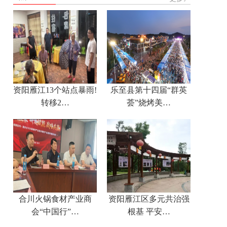
资阳雁江13个站点暴雨!
乐至县第十四届“群英
转移2…
荟”烧烤美…
合川火锅食材产业商
资阳雁江区多元共治强
会“中国行”…
根基 平安…