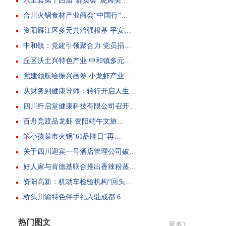
乐至县第十四届“群英荟”烧烤美…
合川火锅食材产业商会“中国行”…
资阳雁江区多元共治强根基 平安…
中和镇：党建引领聚合力 党员捐…
丘区沃土兴特色产业 中和镇多元…
党建领航绘振兴画卷 小龙虾产业…
从财务到健康导师：转行开启人生…
四川纤启堂健康科技有限公司召开…
百舟竞渡品龙虾 资阳端午文旅…
笨小孩菜市火锅“61品牌日”再…
关于四川迎宾一号酒店管理公司破…
好人家与肯德基联合推出香辣粉蒸…
资阳高新：机动车检验机构“回头…
桥头川渝特色伴手礼入驻成都 6…
热门图文
更多》