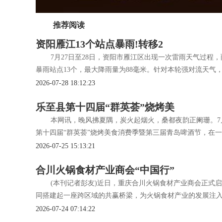
推荐阅读
资阳雁江13个站点暴雨!转移2
7月27日至28日，资阳市雁江区出现一次雷雨天气过程
暴雨站点13个，最大降雨量为88毫米。针对本轮强对流天气
2026-07-28 18:12:23
乐至县第十四届“群英荟”烧烤美
本网讯，晚风拂夏隅，炭火起烟火，桑都夜韵正阑珊。7月
第十四届“群英荟”烧烤美食消费季暨第三届青岛啤酒节，在一
2026-07-25 15:13:21
合川火锅食材产业商会“中国行”
(本刊记者彭友)近日，重庆合川火锅食材产业商会正式启
同搭建起一座跨区域的共赢桥梁，为火锅食材产业的发展注
2026-07-24 07:14:22