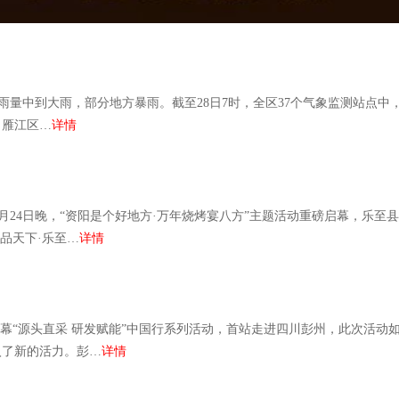
，雨量中到大雨，部分地方暴雨。截至28日7时，全区37个气象监测站点中
，雁江区…
详情
24日晚，“资阳是个好地方·万年烧烤宴八方”主题活动重磅启幕，乐至县
品天下·乐至…
详情
幕“源头直采 研发赋能”中国行系列活动，首站走进四川彭州，此次活动
入了新的活力。彭…
详情