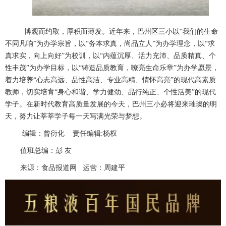
博观而约取，厚积而薄发。近年来，巴州区三小以
“
我们的生命
不同凡响
”
为办学宗旨，以
“
务本求真，尚品立人
”
为办学理念，以
“
求
真求实，向上向好
”
为校训，以
“
内蕴沉厚、活力充沛、品质精真、个
性丰茂
”
为办学目标，以
“
铸造品质教育，嘹亮生命乐章
”
为办学愿景，
着力培养
“
心志高远、品性高洁、专业高精、情怀高亮
”
的现代高素质
教师，切实培育
“
身心和谐、学力健劲、品行纯正、个性活美
”
的现代
学子。在新时代教育高质量发展的今天，巴州三小必将迎来璀璨的明
天，努力让莘莘学子每一天写满光荣与梦想。
编辑：
曾衍化
责任编辑:杨权
值班总编：彭 友
来源：食品报道网 运营：周建平