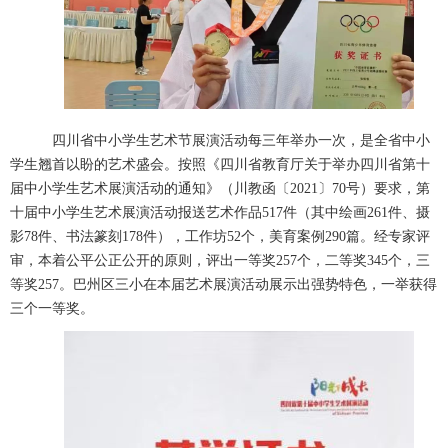
四川省中小学生艺术节展演活动每三年举办一次，是全省中小
学生翘首以盼的艺术盛会。按照《四川省教育厅关于举办四川省第十
届中小学生艺术展演活动的通知》（川教函〔
2021
〕
70
号）要求，第
十届中小学生艺术展演活动报送艺术作品
517
件（其中绘画
261
件、摄
影
78
件、书法篆刻
178
件），工作坊
52
个，美育案例
290
篇。经专家评
审，本着公平公正公开的原则，评出一等奖
257
个，二等奖
345
个，三
等奖
257
。巴州区三小在本届艺术展演活动展示出强势特色，一举获得
三个一等奖。