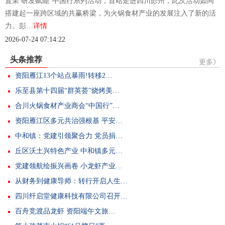
直采 研发赋能”中国行系列活动，首站走进四川彭州，此次活动如同
搭建起一座跨区域的共赢桥梁，为火锅食材产业的发展注入了新的活
力。彭…
详情
2026-07-24 07:14:22
头条推荐
更多》
资阳雁江13个站点暴雨!转移2…
乐至县第十四届“群英荟”烧烤美…
合川火锅食材产业商会“中国行”…
资阳雁江区多元共治强根基 平安…
中和镇：党建引领聚合力 党员捐…
丘区沃土兴特色产业 中和镇多元…
党建领航绘振兴画卷 小龙虾产业…
从财务到健康导师：转行开启人生…
四川纤启堂健康科技有限公司召开…
百舟竞渡品龙虾 资阳端午文旅…