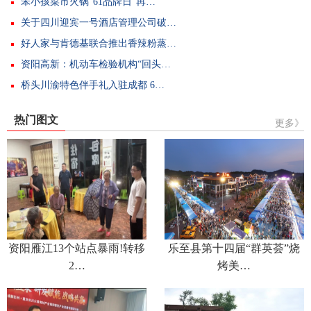
笨小孩菜市火锅“61品牌日”再…
关于四川迎宾一号酒店管理公司破…
好人家与肯德基联合推出香辣粉蒸…
资阳高新：机动车检验机构“回头…
桥头川渝特色伴手礼入驻成都 6…
热门图文
更多》
资阳雁江13个站点暴雨!转移
乐至县第十四届“群英荟”烧
2…
烤美…