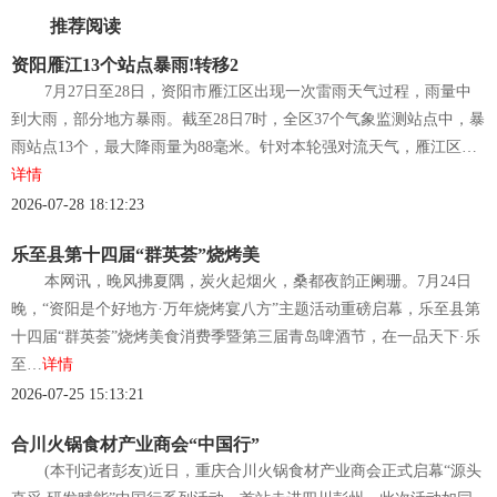
推荐阅读
资阳雁江13个站点暴雨!转移2
7月27日至28日，资阳市雁江区出现一次雷雨天气过程，雨量中
到大雨，部分地方暴雨。截至28日7时，全区37个气象监测站点中，暴
雨站点13个，最大降雨量为88毫米。针对本轮强对流天气，雁江区…
详情
2026-07-28 18:12:23
乐至县第十四届“群英荟”烧烤美
本网讯，晚风拂夏隅，炭火起烟火，桑都夜韵正阑珊。7月24日
晚，“资阳是个好地方·万年烧烤宴八方”主题活动重磅启幕，乐至县第
十四届“群英荟”烧烤美食消费季暨第三届青岛啤酒节，在一品天下·乐
至…
详情
2026-07-25 15:13:21
合川火锅食材产业商会“中国行”
(本刊记者彭友)近日，重庆合川火锅食材产业商会正式启幕“源头