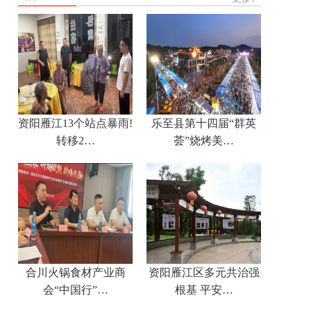
资阳雁江13个站点暴雨!
乐至县第十四届“群英
转移2…
荟”烧烤美…
合川火锅食材产业商
资阳雁江区多元共治强
会“中国行”…
根基 平安…