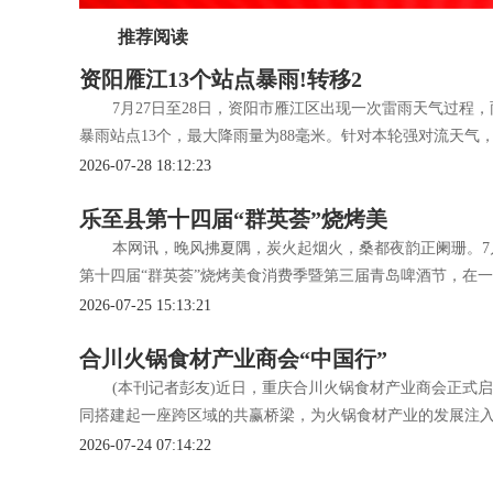
推荐阅读
资阳雁江13个站点暴雨!转移2
7月27日至28日，资阳市雁江区出现一次雷雨天气过程
暴雨站点13个，最大降雨量为88毫米。针对本轮强对流天气
2026-07-28 18:12:23
乐至县第十四届“群英荟”烧烤美
本网讯，晚风拂夏隅，炭火起烟火，桑都夜韵正阑珊。7月
第十四届“群英荟”烧烤美食消费季暨第三届青岛啤酒节，在一
2026-07-25 15:13:21
合川火锅食材产业商会“中国行”
(本刊记者彭友)近日，重庆合川火锅食材产业商会正式启
同搭建起一座跨区域的共赢桥梁，为火锅食材产业的发展注
2026-07-24 07:14:22