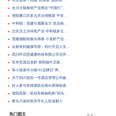
乐至县第十四届“群英荟”烧烤美…
合川火锅食材产业商会“中国行”…
资阳雁江区多元共治强根基 平安…
中和镇：党建引领聚合力 党员捐…
丘区沃土兴特色产业 中和镇多元…
党建领航绘振兴画卷 小龙虾产业…
从财务到健康导师：转行开启人生…
四川纤启堂健康科技有限公司召开…
百舟竞渡品龙虾 资阳端午文旅…
笨小孩菜市火锅“61品牌日”再…
关于四川迎宾一号酒店管理公司破…
好人家与肯德基联合推出香辣粉蒸…
资阳高新：机动车检验机构“回头…
桥头川渝特色伴手礼入驻成都 6…
热门图文
更多》