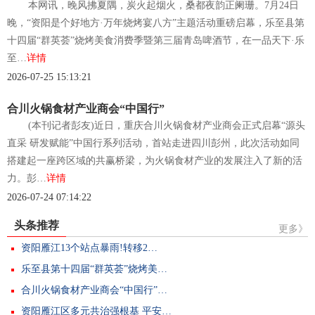
本网讯，晚风拂夏隅，炭火起烟火，桑都夜韵正阑珊。7月24日
晚，“资阳是个好地方·万年烧烤宴八方”主题活动重磅启幕，乐至县第
十四届“群英荟”烧烤美食消费季暨第三届青岛啤酒节，在一品天下·乐
至…
详情
2026-07-25 15:13:21
合川火锅食材产业商会“中国行”
(本刊记者彭友)近日，重庆合川火锅食材产业商会正式启幕“源头
直采 研发赋能”中国行系列活动，首站走进四川彭州，此次活动如同
搭建起一座跨区域的共赢桥梁，为火锅食材产业的发展注入了新的活
力。彭…
详情
2026-07-24 07:14:22
头条推荐
更多》
资阳雁江13个站点暴雨!转移2…
乐至县第十四届“群英荟”烧烤美…
合川火锅食材产业商会“中国行”…
资阳雁江区多元共治强根基 平安…