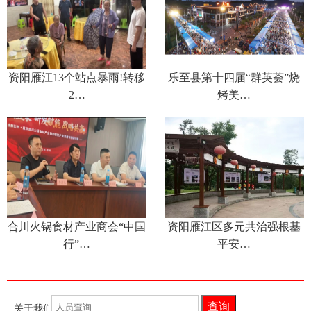
资阳雁江13个站点暴雨!转移
乐至县第十四届“群英荟”烧
2…
烤美…
合川火锅食材产业商会“中国
资阳雁江区多元共治强根基
行”…
平安…
查询
关于我们
联系我们
食品新闻