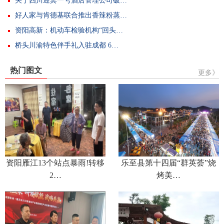
关于四川迎宾一号酒店管理公司破…
好人家与肯德基联合推出香辣粉蒸…
资阳高新：机动车检验机构“回头…
桥头川渝特色伴手礼入驻成都 6…
热门图文
更多》
资阳雁江13个站点暴雨!转移
乐至县第十四届“群英荟”烧
2…
烤美…