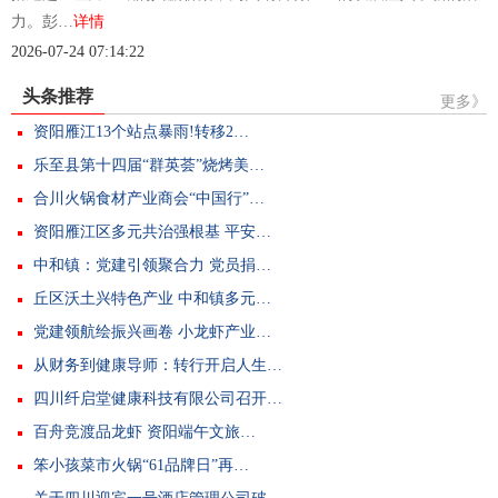
力。彭…
详情
2026-07-24 07:14:22
头条推荐
更多》
资阳雁江13个站点暴雨!转移2…
乐至县第十四届“群英荟”烧烤美…
合川火锅食材产业商会“中国行”…
资阳雁江区多元共治强根基 平安…
中和镇：党建引领聚合力 党员捐…
丘区沃土兴特色产业 中和镇多元…
党建领航绘振兴画卷 小龙虾产业…
从财务到健康导师：转行开启人生…
四川纤启堂健康科技有限公司召开…
百舟竞渡品龙虾 资阳端午文旅…
笨小孩菜市火锅“61品牌日”再…