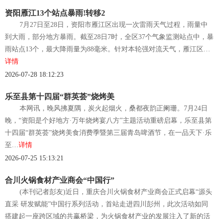
资阳雁江13个站点暴雨!转移2
7月27日至28日，资阳市雁江区出现一次雷雨天气过程，雨量中
到大雨，部分地方暴雨。截至28日7时，全区37个气象监测站点中，暴
雨站点13个，最大降雨量为88毫米。针对本轮强对流天气，雁江区…
详情
2026-07-28 18:12:23
乐至县第十四届“群英荟”烧烤美
本网讯，晚风拂夏隅，炭火起烟火，桑都夜韵正阑珊。7月24日
晚，“资阳是个好地方·万年烧烤宴八方”主题活动重磅启幕，乐至县第
十四届“群英荟”烧烤美食消费季暨第三届青岛啤酒节，在一品天下·乐
至…
详情
2026-07-25 15:13:21
合川火锅食材产业商会“中国行”
(本刊记者彭友)近日，重庆合川火锅食材产业商会正式启幕“源头
直采 研发赋能”中国行系列活动，首站走进四川彭州，此次活动如同
搭建起一座跨区域的共赢桥梁，为火锅食材产业的发展注入了新的活