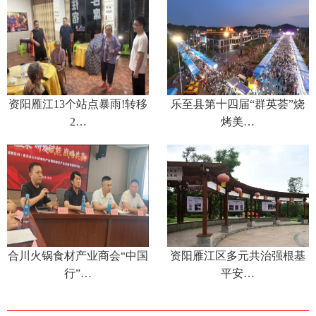
资阳雁江13个站点暴雨!转移
乐至县第十四届“群英荟”烧
2…
烤美…
合川火锅食材产业商会“中国
资阳雁江区多元共治强根基
行”…
平安…