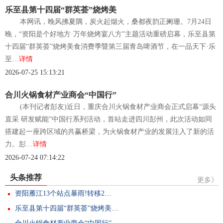
乐至县第十四届“群英荟”烧烤美
本网讯，晚风拂夏隅，炭火起烟火，桑都夜韵正阑珊。7月24日
晚，“资阳是个好地方·万年烧烤宴八方”主题活动重磅启幕，乐至县第
十四届“群英荟”烧烤美食消费季暨第三届青岛啤酒节，在一品天下·乐
至…
详情
2026-07-25 15:13:21
合川火锅食材产业商会“中国行”
(本刊记者彭友)近日，重庆合川火锅食材产业商会正式启幕“源头
直采 研发赋能”中国行系列活动，首站走进四川彭州，此次活动如同
搭建起一座跨区域的共赢桥梁，为火锅食材产业的发展注入了新的活
力。彭…
详情
2026-07-24 07:14:22
头条推荐
更多》
资阳雁江13个站点暴雨!转移2…
乐至县第十四届“群英荟”烧烤美…