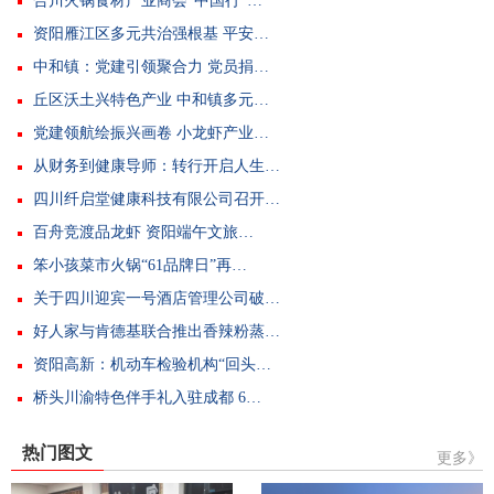
合川火锅食材产业商会“中国行”…
资阳雁江区多元共治强根基 平安…
中和镇：党建引领聚合力 党员捐…
丘区沃土兴特色产业 中和镇多元…
党建领航绘振兴画卷 小龙虾产业…
从财务到健康导师：转行开启人生…
四川纤启堂健康科技有限公司召开…
百舟竞渡品龙虾 资阳端午文旅…
笨小孩菜市火锅“61品牌日”再…
关于四川迎宾一号酒店管理公司破…
好人家与肯德基联合推出香辣粉蒸…
资阳高新：机动车检验机构“回头…
桥头川渝特色伴手礼入驻成都 6…
热门图文
更多》