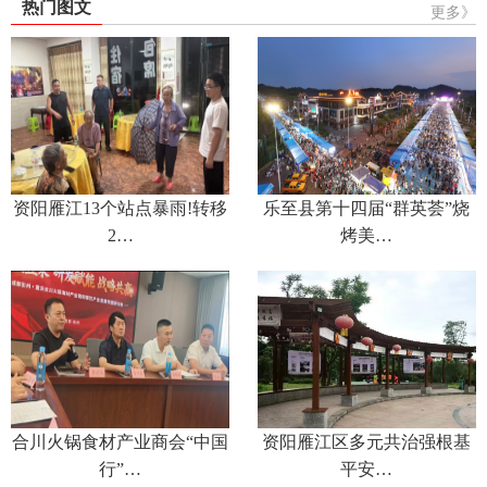
热门图文
更多》
资阳雁江13个站点暴雨!转移
乐至县第十四届“群英荟”烧
2…
烤美…
合川火锅食材产业商会“中国
资阳雁江区多元共治强根基
行”…
平安…